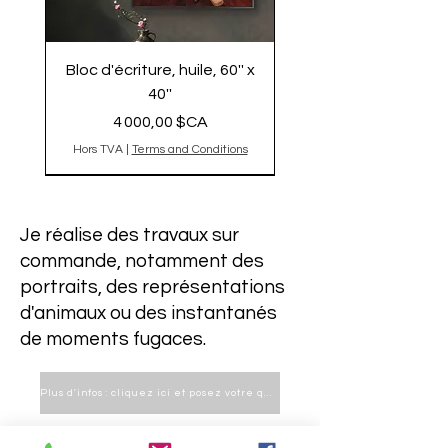
Bloc d'écriture, huile, 60'' x
40''
Prix
4 000,00 $CA
Hors TVA
|
Terms and Conditions
L'original est vendu
Original vendu
2025
épuisé
L'original est vendu, reproduction
Je réalise des travaux sur
commande, notamment des
portraits, des représentations
d'animaux ou des instantanés
de moments fugaces.
Plus d'infos : cliquez ici et posez votre question
Dualité, Impression Edition
L'innocence ou la pure joie
Théâtre a l`école , édition
Le Mur des lamentations
Naomie 3 Édition Limitée
Popsicle Édition Limitée
Horse Fighthing édition
Ailleurs- Édition limitée
Combats de chevaux
L'envol édition limitée
La couturière Édition
Dernière porte
La descente
La course
L'envol