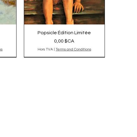
Popsicle Édition Limitée
Prix
0,00 $CA
ns
Hors TVA
|
Terms and Conditions
épuisé
L'original est vendu, reproduction