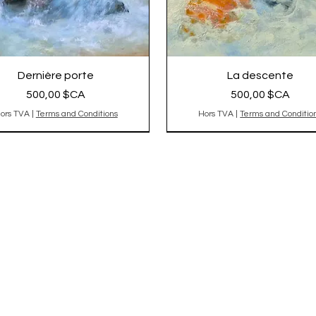
Dernière porte
La descente
Prix
Prix
500,00 $CA
500,00 $CA
ors TVA
|
Terms and Conditions
Hors TVA
|
Terms and Conditio
nal vendu