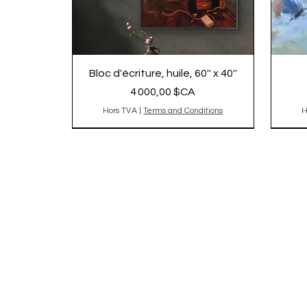
Bloc d'écriture, huile, 60'' x 40''
Prix
4 000,00 $CA
Hors TVA
|
Terms and Conditions
H
2025
Origi