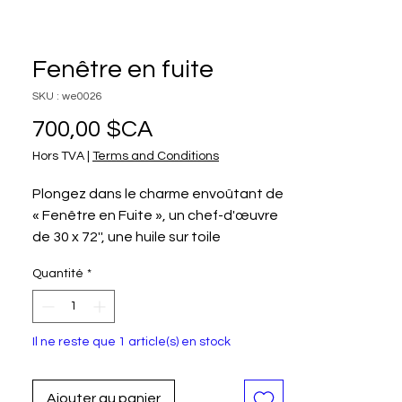
Fenêtre en fuite
SKU : we0026
Prix
700,00 $CA
Hors TVA
|
Terms and Conditions
Plongez dans le charme envoûtant de
« Fenêtre en Fuite », un chef-d'œuvre
de 30 x 72'', une huile sur toile
présentée chez
Quantité
*
CHRISTINEGAGNON'S ART. Dans
cette œuvre évocatrice, l'artiste
explore la notion de liberté à travers
Il ne reste que 1 article(s) en stock
un objet du quotidien – une fenêtre –
qu'elle libère dans l'immensité des
nuages. Cette pièce capture la
Ajouter au panier